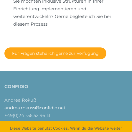
Sie möchten inklusive Strukturen in Ihrer
Einrichtung implementieren und
weiterentwickeln? Gerne begleite ich Sie bei
diesem Prozess!
Für Fragen stehe ich gerne zur Verfügung
CONFIDIO
Andrea Rokuß
andrea.rokuss@confidio.net
+49(0)241-56 52 96 131
Diese Website benutzt Cookies. Wenn du die Website weiter