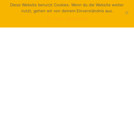
Diese Website benutzt Cookies. Wenn du die Website weiter
Berufskolleg
nutzt, gehen wir von deinem Einverständnis aus.
OK
Nein
Weiterlesen
Stadt Duisburg
– pädagogische und räumliche
Bedarfsermittlung für den Neubau der zu gründenden
Grundschule Wedau sowie Phase Null für die Green
Gesamtschule
Stadt Bergisch-Gladbach
– Prozessbegleitung im
Handlungsfeld ‚Ganztag und Raum‘ in der OGGS An
der Strunde
Stadt Rösrath
– Prozessbegleitung im Handlungsfeld
‚Ganztag und Raum‘ in der GGS Rösrath
In Kooperation mit der
Montag Stiftung Jugend und
Gesellschaft
im Rahmen von „Ganztag und Raum“:
Stadt Ulm
– Prozessbegleitung der Martin-Schaffner-